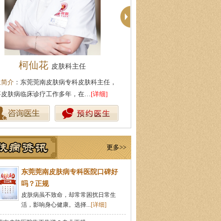
柯仙花
周建国
皮肤科主任
皮肤科主
生简介
：东莞莞南皮肤病专科皮肤科主任，
医生简介
：东莞莞南皮肤科副主
事皮肤病临床诊疗工作多年，在…
[详细]
中医药大学，先后在皮肤医院皮
更多>>
东莞莞南皮肤病专科医院口碑好
吗？正规
皮肤病虽不致命，却常常困扰日常生
活，影响身心健康。选择...
[详细]