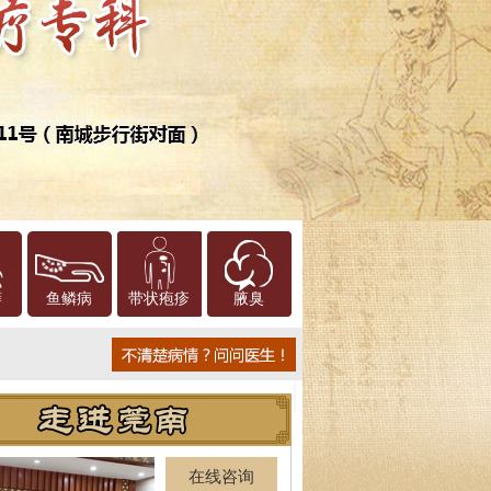
癣
鱼鳞病
带状疱疹
腋臭
在线咨询