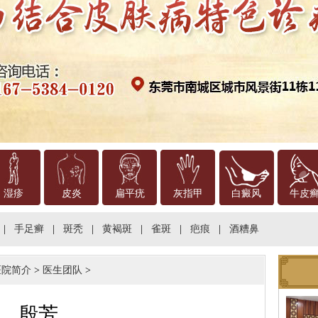
湿疹
皮炎
扁平疣
灰指甲
白癜风
牛皮
|
手足癣
|
斑秃
|
黄褐斑
|
雀斑
|
疤痕
|
酒糟鼻
医院简介
>
医生团队
>
殷芳