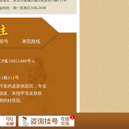
院地址：东莞市南城区城市风景街11栋111号
诊时间：周一至周日 8:00-20:00
挂号
来院路线
CP备16051488号-6
栋111号
可靠的皮肤病医院，专业
脱发、灰指甲等皮肤疾
赖的好医院。