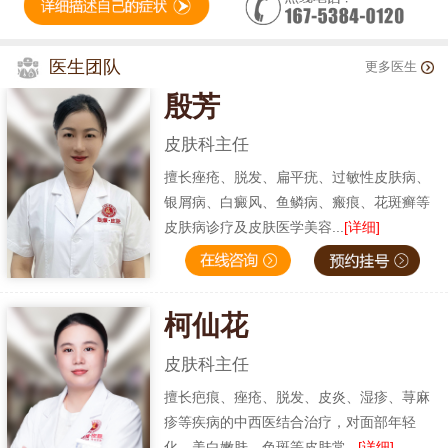
医生团队
更多医生
殷芳
皮肤科主任
擅长痤疮、脱发、扁平疣、过敏性皮肤病、
银屑病、白癜风、鱼鳞病、瘢痕、花斑癣等
皮肤病诊疗及皮肤医学美容...
[详细]
柯仙花
皮肤科主任
擅长疤痕、痤疮、脱发、皮炎、湿疹、荨麻
疹等疾病的中西医结合治疗，对面部年轻
化、美白嫩肤、色斑等皮肤常...
[详细]